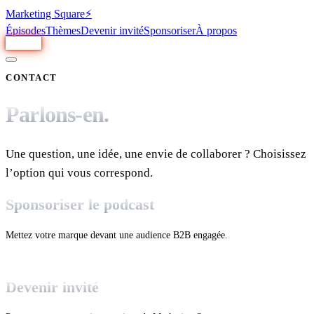
Marketing Square
⚡️
Épisodes
Thèmes
Devenir invité
Sponsoriser
À propos
Écouter
CONTACT
Parlons-en.
Une question, une idée, une envie de collaborer ? Choisissez
l’option qui vous correspond.
Sponsoriser le podcast
Mettez votre marque devant une audience B2B engagée.
Voir les offres
→
Devenir invité