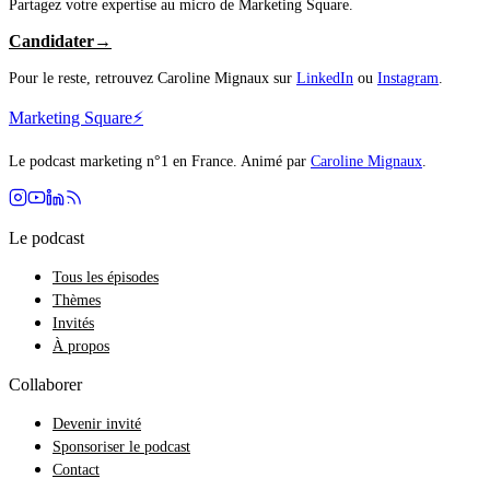
Partagez votre expertise au micro de Marketing Square.
Candidater
→
Pour le reste, retrouvez
Caroline Mignaux
sur
LinkedIn
ou
Instagram
.
Marketing Square
⚡️
Le podcast marketing n°1 en France
. Animé par
Caroline Mignaux
.
Le podcast
Tous les épisodes
Thèmes
Invités
À propos
Collaborer
Devenir invité
Sponsoriser le podcast
Contact